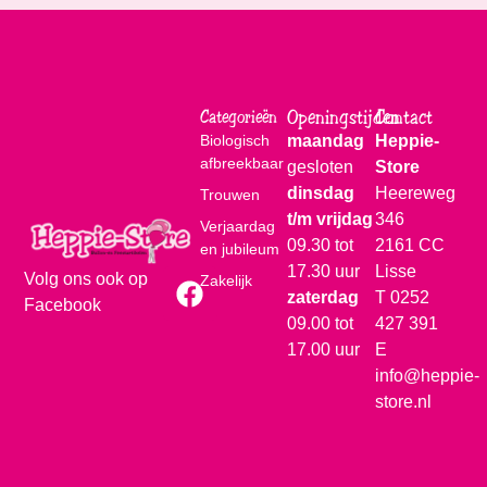
Openingstijden
Contact
Categorieën
Biologisch
maandag
Heppie-
afbreekbaar
gesloten
Store
dinsdag
Heereweg
Trouwen
t/m vrijdag
346
Verjaardag
09.30 tot
2161 CC
en jubileum
17.30 uur
Lisse
Volg ons ook op
Zakelijk
zaterdag
T
0252
Facebook
09.00 tot
427 391
17.00 uur
E
info@heppie-
store.nl