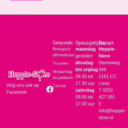
Openingstijden
Contact
Categorieën
Biologisch
maandag
Heppie-
afbreekbaar
gesloten
Store
dinsdag
Heereweg
Trouwen
t/m vrijdag
346
Verjaardag
09.30 tot
2161 CC
en jubileum
17.30 uur
Lisse
Volg ons ook op
Zakelijk
zaterdag
T
0252
Facebook
09.00 tot
427 391
17.00 uur
E
info@heppie-
store.nl