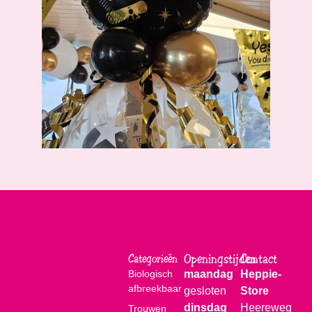
Openingstijden
Contact
Categorieën
Biologisch
maandag
Heppie-
afbreekbaar
gesloten
Store
dinsdag
Heereweg
Trouwen